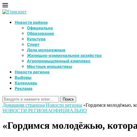
Новости района
Официально
Образование
Культура
Спорт
Дела молодежные
Жилищно-коммунальное хозяйство
Агропромышленный комплекс
Местные инициативы
Новости региона
Выборы
Календарь
Реклама
Домашняя страница
Новости региона
«Гордимся молодёжью, ко
НОВОСТИ РЕГИОНА
ОФИЦИАЛЬНО
«Гордимся молодёжью, котора