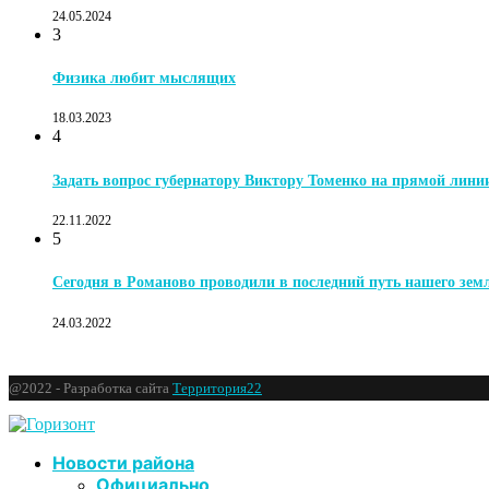
24.05.2024
3
Физика любит мыслящих
18.03.2023
4
Задать вопрос губернатору Виктору Томенко на прямой лини
22.11.2022
5
Сегодня в Романово проводили в последний путь нашего зе
24.03.2022
@2022 - Разработка сайта
Территория22
Новости района
Официально