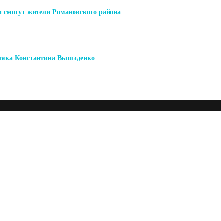
и смогут жители Романовского района
мляка Константина Вышиденко