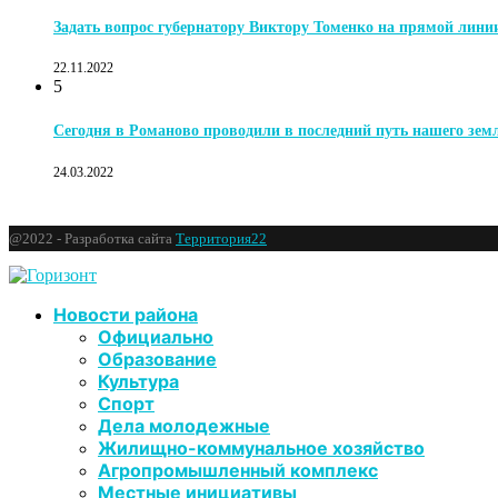
Задать вопрос губернатору Виктору Томенко на прямой лини
22.11.2022
5
Сегодня в Романово проводили в последний путь нашего зе
24.03.2022
@2022 - Разработка сайта
Территория22
Новости района
Официально
Образование
Культура
Спорт
Дела молодежные
Жилищно-коммунальное хозяйство
Агропромышленный комплекс
Местные инициативы