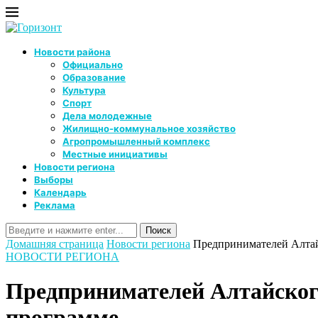
Новости района
Официально
Образование
Культура
Спорт
Дела молодежные
Жилищно-коммунальное хозяйство
Агропромышленный комплекс
Местные инициативы
Новости региона
Выборы
Календарь
Реклама
Домашняя страница
Новости региона
Предпринимателей Алтай
НОВОСТИ РЕГИОНА
Предпринимателей Алтайског
программе