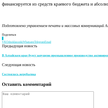
финансируется из средств краевого бюджета и абсолю
Подготовлено управлением печати и массовых коммуникаций Алт
Поделиться
0
VK
Odnoklassniki
Whatsapp
Telegram
Email
Предыдущая новость
В Алтайском крае будет запущено промышленное производство активиро
Следующая новость
Состоялась жеребьевка
Оставить комментарий