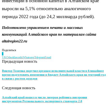
инвестиции в основной капитал в Алтайском крае
выросли на 5,1% относительно аналогичного
периода 2022 года (до 24,2 миллиарда рублей).
Подготовлено управлением печати и массовых
коммуникаций Алтайского края по материалам сайта
altairegion
22.
ru
Поделиться
0
VK
Odnoklassniki
Whatsapp
Telegram
Email
Предыдущая новость
Виктор Томенко поручил органам исполнительной власти в ближайшее
время подготовить изменения в бюджет Алтайского края на текущий год
в связи с ростом доходов
Следующая новость
Алтайский край вошел в число лидеров рейтинга внедрения
инструментов Регионального экспортного стандарта 2.0