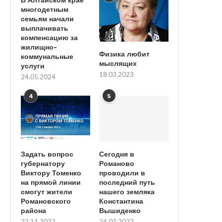
многодетным
семьям начали
выплачивать
компенсацию за
жилищно-
Физика любит
коммунальные
мыслящих
услуги
18.03.2023
24.05.2024
4
5
Задать вопрос
Сегодня в
губернатору
Романово
Виктору Томенко
проводили в
на прямой линии
последний путь
смогут жители
нашего земляка
Романовского
Константина
района
Вышиденко
22.11.2022
24.03.2022