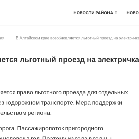
НОВОСТИ РАЙОНА
НОВО
рая
В Алтайском крае возобновляется льготный проезд на электричк
ется льготный проезд на электричка
ляется право льготного проезда для отдельных
лезнодорожном транспорте. Мера поддержки
тельством региона.
орога. Пассажиропоток пригородного
еловек в год. Поэтому из года в год мы