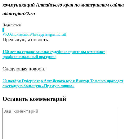
коммуникаций Алтайского края по материалам сайта
altairegion22.ru
Поделиться
0
VK
Odnoklassniki
Whatsapp
Telegram
Email
Предыдущая новость
160 лет на страже закона: судебные приставы отмечают
профессиональный праздник
Следующая новость
20 ноября Губернатор Алтайского края Виктор Томенко проведет
ежегодную большую «Прямую линию»
Оставить комментарий