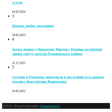
услуги
24.05.2024
3
Физика любит мыслящих
18.03.2023
4
Задать вопрос губернатору Виктору Томенко на прямой
линии смогут жители Романовского района
22.11.2022
5
Сегодня в Романово проводили в последний путь нашего
земляка Константина Вышиденко
24.03.2022
@2022 - Разработка сайта
Территория22