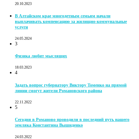
20.10.2023
В Алтайском крае многодетным семьям начали
выплачивать компенсацию за жилищно-коммунальные
услуги
24.05.2024
3
Физика любит мыслящих
18.03.2023
4
Задать вопрос губернатору Виктору Томенко на прямой
линии смогут жители Романовского района
22.11.2022
5
Сегодня в Романово проводили в последний путь нашего
земляка Константина Вышиденко
24.03.2022