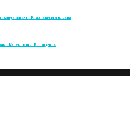
и смогут жители Романовского района
мляка Константина Вышиденко