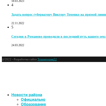
18.03.2023
4
Задать вопрос губернатору Виктору Томенко на прямой лини
22.11.2022
5
Сегодня в Романово проводили в последний путь нашего зе
24.03.2022
@2022 - Разработка сайта
Территория22
Новости района
Официально
Образование