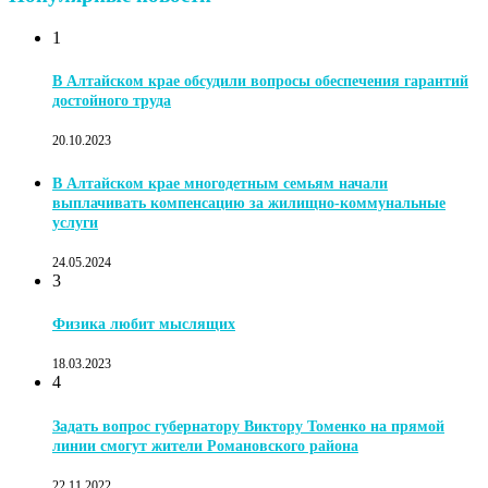
1
В Алтайском крае обсудили вопросы обеспечения гарантий
достойного труда
20.10.2023
В Алтайском крае многодетным семьям начали
выплачивать компенсацию за жилищно-коммунальные
услуги
24.05.2024
3
Физика любит мыслящих
18.03.2023
4
Задать вопрос губернатору Виктору Томенко на прямой
линии смогут жители Романовского района
22.11.2022