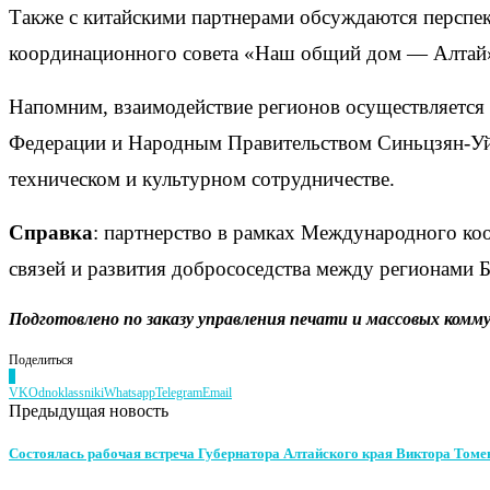
Также с китайскими партнерами обсуждаются перспе
координационного совета «Наш общий дом — Алтай
Напомним, взаимодействие регионов осуществляется 
Федерации и Народным Правительством Синьцзян-Уйг
техническом и культурном сотрудничестве.
Справка
: партнерство в рамках Международного к
связей и развития добрососедства между регионами 
Подготовлено по заказу управления печати и массовых комму
Поделиться
0
VK
Odnoklassniki
Whatsapp
Telegram
Email
Предыдущая новость
Состоялась рабочая встреча Губернатора Алтайского края Виктора Томе