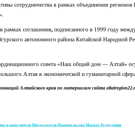
ктивы сотрудничества в рамках объединения регион
».
в рамках соглашения
,
подписанного в 1999 году межд
урского автономного района Китайской Народной Рес
оординационного совета «Наш общий дом — Алтай» осу
Большого Алтая в экономической и гуманитарной сфер
никаций Алтайского края по материалам сайта altairegion22.
нко и заместителя Председателя Правительства Марата Хуснуллина