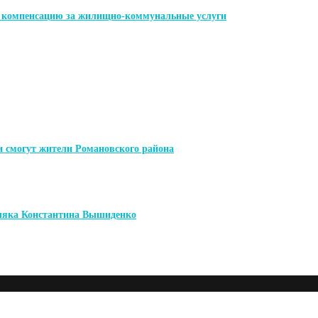
ь компенсацию за жилищно-коммунальные услуги
и смогут жители Романовского района
мляка Константина Вышиденко