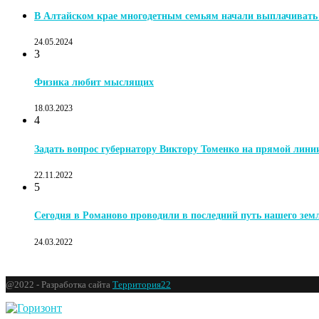
В Алтайском крае многодетным семьям начали выплачиват
24.05.2024
3
Физика любит мыслящих
18.03.2023
4
Задать вопрос губернатору Виктору Томенко на прямой лини
22.11.2022
5
Сегодня в Романово проводили в последний путь нашего зе
24.03.2022
@2022 - Разработка сайта
Территория22