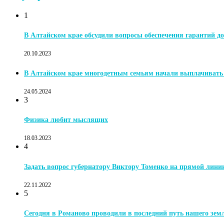
1
В Алтайском крае обсудили вопросы обеспечения гарантий до
20.10.2023
В Алтайском крае многодетным семьям начали выплачиват
24.05.2024
3
Физика любит мыслящих
18.03.2023
4
Задать вопрос губернатору Виктору Томенко на прямой лини
22.11.2022
5
Сегодня в Романово проводили в последний путь нашего зе