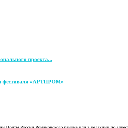
онального проекта...
ап фестиваля «АРТПРОМ»
и Почты России Романовского района или в редакции по адресу: 