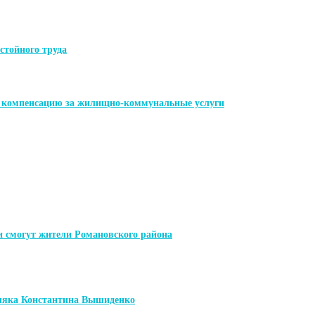
стойного труда
ь компенсацию за жилищно-коммунальные услуги
и смогут жители Романовского района
мляка Константина Вышиденко