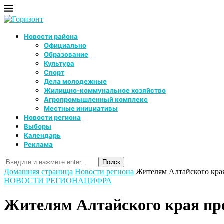
Новости района
Официально
Образование
Культура
Спорт
Дела молодежные
Жилищно-коммунальное хозяйство
Агропромышленный комплекс
Местные инициативы
Новости региона
Выборы
Календарь
Реклама
Домашняя страница
Новости региона
Жителям Алтайского кра
НОВОСТИ РЕГИОНА
ЦИФРА
Жителям Алтайского края пр