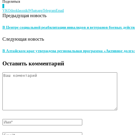
Поделиться
0
VK
Odnoklassniki
Whatsapp
Telegram
Email
Предыдущая новость
В Центре социальной реабилитации инвалидов и ветеранов боевых дейс
Следующая новость
В Алтайском крае утверждена региональная программа «Активное долго
Оставить комментарий