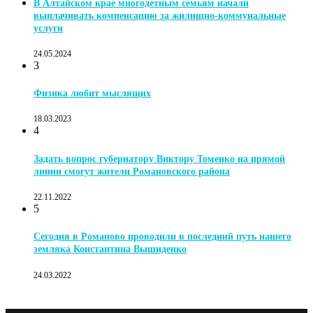
В Алтайском крае многодетным семьям начали
выплачивать компенсацию за жилищно-коммунальные
услуги
24.05.2024
3
Физика любит мыслящих
18.03.2023
4
Задать вопрос губернатору Виктору Томенко на прямой
линии смогут жители Романовского района
22.11.2022
5
Сегодня в Романово проводили в последний путь нашего
земляка Константина Вышиденко
24.03.2022